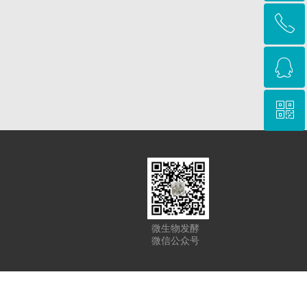
ꂅ
回到顶部
ꁗ
15620042359
ꀥ
QQ客服
微信二维码
微生物发酵
微信公众号