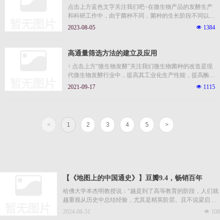
点击上方蓝色文字关注我们吧~在微生物产品的发酵生产
和科研工作中，由于菌种不同，菌种的生长阶段不同以及
发酵工艺
2023-08-05
넶
1384
高通量筛选方法的建立及应用
↑ 点击上方“微生物发酵”关注我们微生物菌种的改造是现
代微生物发酵行业中，提高其工业化生产性能，提高酶和
菌的
2021-09-17
넶
1115
<
1
2
3
4
5
>
【《地图上的中国通史》】豆瓣9.4，畅销百年
哈佛大学本杰明教授说：“越是到了高等教育的阶段，人们就
越重视从历史中总结经验，尤其是精英阶层。且不说梁启
超、
2024-08-31
넶
108