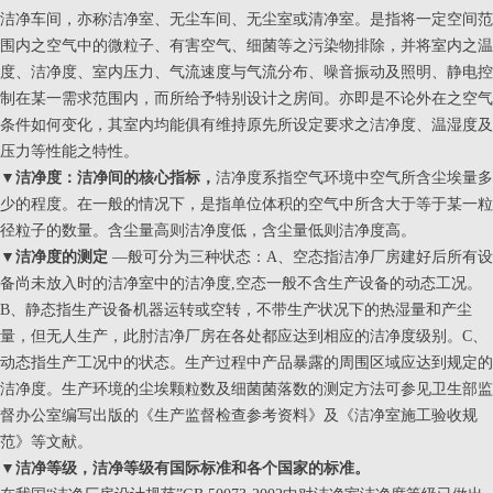
洁净车间，亦称洁净室、无尘车间、无尘室或清净室。是指将一定空间范
围内之空气中的微粒子、有害空气、细菌等之污染物排除，并将室内之温
度、洁净度、室内压力、气流速度与气流分布、噪音振动及照明、静电控
制在某一需求范围内，而所给予特别设计之房间。亦即是不论外在之空气
条件如何变化，其室内均能俱有维持原先所设定要求之洁净度、温湿度及
压力等性能之特性。
▼洁净度：洁净间的核心指标，
洁净度系指空气环境中空气所含尘埃量多
少的程度。在一般的情况下，是指单位体积的空气中所含大于等于某一粒
径粒子的数量。含尘量高则洁净度低，含尘量低则洁净度高。
▼
洁净度的测定
—般可分为三种状态：A、空态指洁净厂房建好后所有设
备尚未放入时的洁净室中的洁净度,空态一般不含生产设备的动态工况。
B、静态指生产设备机器运转或空转，不带生产状况下的热湿量和产尘
量，但无人生产，此肘洁净厂房在各处都应达到相应的洁净度级别。C、
动态指生产工况中的状态。生产过程中产品暴露的周围区域应达到规定的
洁净度。生产环境的尘埃颗粒数及细菌菌落数的测定方法可参见卫生部监
督办公室编写出版的《生产监督检查参考资料》及《洁净室施工验收规
范》等文献。
▼
洁净等级，洁净等级有国际标准和各个国家的标准。