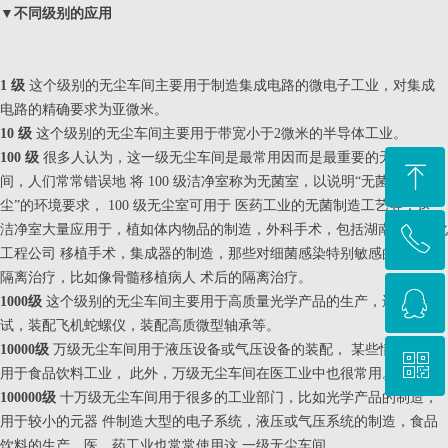
▼
不同级别的应用
1 级
这个级别的无尘车间主要用于制造集成电路的微电子工业，对集成
电路的精确要求为亚微米。
10 级
这个级别的无尘车间主要用于带宽小于2微米的半导体工业。
100 级
很多人认为，这一级无尘车间是最常用因而是最重要的无尘车
ꁸ
间，人们常常错误地 将 100 级洁净室称为无菌室，以说明“无菌”的或“无
尘”的环境要求， 100 级无尘室可用于 医药工业的无菌制造工艺等，这一
洁净室大量应用于，植如体内物品的制造，外科手术，包括湖南纯臻净化
ꂅ
回到顶部
工程公司 移植手术，集成器的制造，那些对细菌感染特别敏感的病人的
隔离治疗，比如像骨髓移植病人 术后的隔离治疗。
ꁗ
15620042359
1000级
这个级别的无尘车间主要用于高质量光学产品的生产，还用于测
试，装配飞机蛇螺仪，装配高质微型轴承等。
10000级
万级无尘车间用于液压设备或气压设备的装配， 某些情况下也
ꀥ
QQ客服
用于食品饮料工业， 此外，万级无尘车间在医工业中也很常用。
100000级
十万级无尘车间用于很多的工业部门，比如光学产品的制造，
用于较小的元器 件制造大型的电子系统，液压或气压系统的制造，食品
微信二维码
饮料的生产，医、药工业也常常使用这 一级无尘车间。