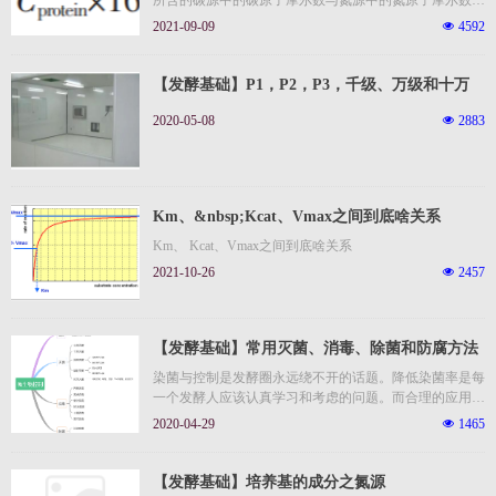
所含的碳源中的碳原子摩尔数与氮源中的氮原子摩尔数之
比。（周德庆微生物学教程），在这里，我认为对于既能
2021-09-09
넶
4592
做碳源又能做氮源的物质应该及计算碳源又计算氮源。很
多情况我们简单用培养基的碳源和氮源的比值来替代，但
这是不准确的。另外由于一些培养基成分中的碳源不易利
【发酵基础】P1，P2，P3，千级、万级和十万
用，碳氮比也有用还原性碳源和粗蛋白之间的比值来替
级，关于微生物实验室的安全和洁净
代，比如下式碳氮比的计算,就是用葡萄糖中的碳元素的
2020-05-08
넶
2883
摩尔浓度比上总蛋白中氮元素的摩尔质量浓度。
Km、&nbsp;Kcat、Vmax之间到底啥关系
Km、 Kcat、Vmax之间到底啥关系
2021-10-26
넶
2457
【发酵基础】常用灭菌、消毒、除菌和防腐方法
及其特征
染菌与控制是发酵圈永远绕不开的话题。降低染菌率是每
一个发酵人应该认真学习和考虑的问题。而合理的应用灭
菌、消毒和防腐方法是我们必备的技能。这也是我们在详
2020-04-29
넶
1465
细介绍发酵过程染菌防控之前需要介绍的内容之一。
【发酵基础】培养基的成分之氮源