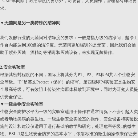
GMP车间除了对洁净度的要求外，对设备，人员操作，管理都有详细要
求。
▼
无菌间是另一类特殊的洁净间
我们发酵行业的无菌间对洁净度的要求：一般是指万级的洁净间，超净工
作台内能达到100级的洁净度。无菌间更加强调的是无菌，因此我们会辅
助于紫外灭菌，酒精灯等消毒和灭菌设备，来实现无菌操作。
2.安全实验室
根据其密封程度的不同，国际上将其分为P1、P2、P3和P4共四个生物安
全等级。“P”是英文Protect（保护）的缩写。第四级即P4实验室是生物安
全最高等级，可有效阻止传染性病原体释放到环境中，同时为研究人员提
供安全保证。
▼
一级生物安全实验室
生物安全防护水平为一级的实验室适用于操作在通常情况下不会引起人类
或者动物疾病的微生物。一级生物安全实验室的操作、安全设备和实验设
施的设计和建设仅适用于进行基础的教学和研究，处理危害等级1的微生
物。BSL-1是生物安全防护的基本水平，依靠标准的微生物操作来保证安