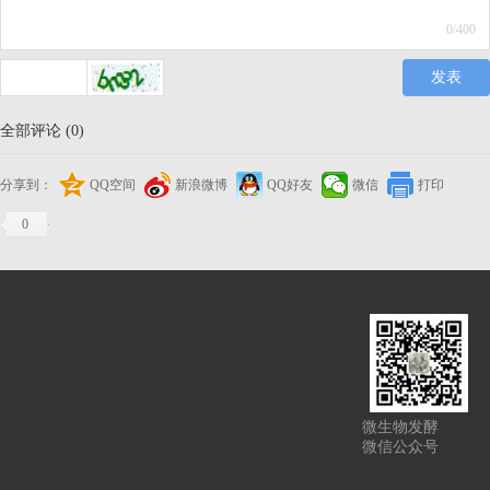
蛋白质混合物中精准识
别目标蛋白，为蛋白质
0
/400
相关研究提供直接的实
发表
验依据。
全部评论
(
0
)
从技术本质来看，
Western Blot的实现依赖
分享到：
三大关键环节：一是基
QQ空间
新浪微博
QQ好友
微信
打印
于分子量的分离，利用
0
SDS-PAGE凝胶的分子
筛效应，使不同分子量
的蛋白质在电场中呈现
不同迁移速率，从而实
现分离；二是固相转
移，通过电场作用将凝
胶中的蛋白质转移至膜
上，形成稳定的蛋白印
微生物发酵
微信公众号
迹；三是特异性标记与
检测，借助一抗对目标