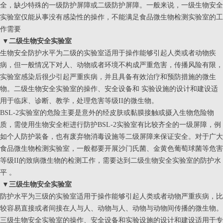
全，缺少特殊的一级防护屏障或二级防护屏障。一般来说，一级生物安全
实验室仅能从事没有感染性的操作，不能满足食品微生物检测实验室的工
作需要
▼
二级生物安全实验室
生物安全防护水平为二级的实验室适用于操作能够引起人类或者动物疾
病，但一般情况下对人、动物或者环境不构成严重危害，传播风险有限，
实验室感染后很少引起严重疾病，并且具备有效治疗和预防措施的微生
物。二级生物安全实验室的操作、安全设备和 实验设施的设计和建设适
用于临床、诊断、教学，处理危害等级II的微生物。
BSL-2实验室的危险主要是意外的经皮肤或黏膜接触或摄入生物危险物
质，需使用生物安全柜进行防护BSL-2实验室有比较齐全的一级屏障，例
如个人防护装备，也有废弃物消毒设施等二级屏障来保证安全。对于广大
食品微生物检测实验室，一般都要开展沙门氏菌、金黄色葡萄球菌等危害
等级II的致病微生物的检测工作，需要达到二级生物安全实验室的防护水
平 。
▼
三级生物安全实验室
防护水平为三级的实验室适用于操作能够引起人类或者动物严重疾病，比
较容易直接或者间接在人与人、动物与人、动物与动物间传播的微生物。
三级生物安全实验室的操作、安全设备和实验设施的设计和建设适用于专