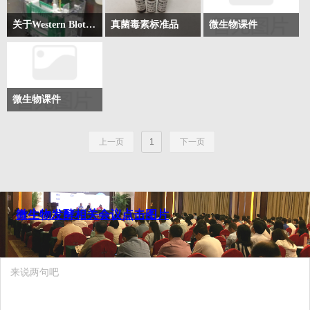
关于Western Blot 你想要的都在这里
真菌毒素标准品
微生物课件
Western Blot（蛋白质免
真菌毒素，衍生物标准
疫印迹）是细胞与分子
品
生物学领域中常用的核
心技术之一，其核心原
微生物课件
理是通过凝胶电泳实现
蛋白质的分子量分离，
上一页
1
下一页
再将分离后的蛋白质转
移至固相支持膜（如硝
酸纤维素膜、PVDF
膜），最后利用抗原与
抗体的特异性结合反
微生物发酵相关会议点击图片
应，实现目标蛋白质的
定性与半定量检测。该
技术凭借高特异性、高
灵敏度的优势，能够从
细胞或组织提取的复杂